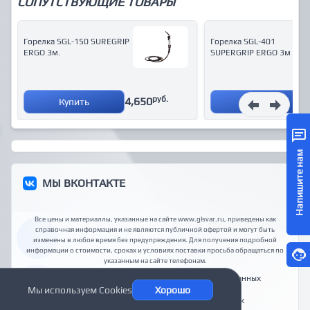
СОПУТСТВУЮЩИЕ ТОВАРЫ
Горелка SGL-150 SUREGRIP
Горелка SGL-401
ERGO 3м.
SUPERGRIP ERGO 3м
руб.
4,650
Купить
Купить
Напишите нам
МЫ ВКОНТАКТЕ
Все цены и материаллы, указанные на сайте www.glsvar.ru, приведены как
справочная информация и не являются публичной офертой и могут быть
изменены в любое время без предупреждения. Для получения подробной
информации о стоимости, сроках и условиях поставки просьба обращаться по
указанным на сайте телефонам
.
Доставка
Способы оплаты
Политика обработки данных
Мы используем Cookies
Хорошо
ООО "Техносвар КС"
© 2026
Главный сварщик