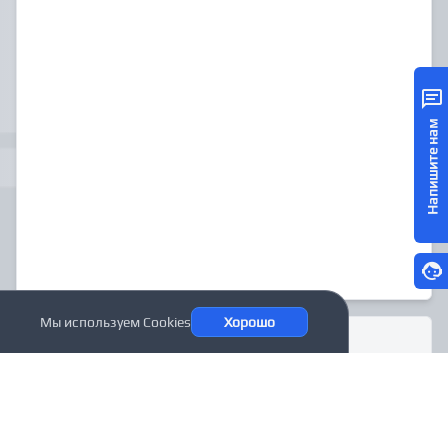
Напишите нам
Мы используем Cookies
Хорошо
МЫ ВКОНТАКТЕ
Все цены и материаллы, указанные на сайте www.glsvar.ru, приведены как
справочная информация и не являются публичной офертой и могут быть
изменены в любое время без предупреждения. Для получения подробной
информации о стоимости, сроках и условиях поставки просьба обращаться по