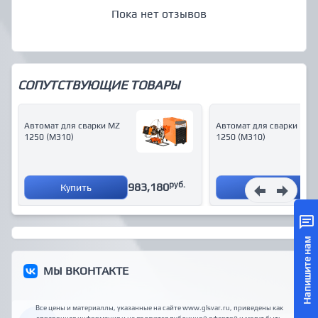
Пока нет отзывов
СОПУТСТВУЮЩИЕ ТОВАРЫ
Автомат для сварки MZ
Автомат для сварки MZ
1250 (М310)
1250 (М310)
руб.
983,180
Купить
Купить
Напишите нам
МЫ ВКОНТАКТЕ
Все цены и материаллы, указанные на сайте www.glsvar.ru, приведены как