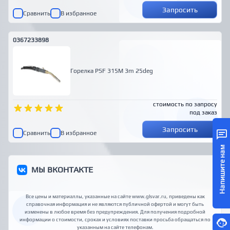
Запросить
Сравнить
В избранное
0367233898
Горелка PSF 315M 3m 25deg
стоимость по запросу
под заказ
Запросить
Сравнить
В избранное
Напишите нам
МЫ ВКОНТАКТЕ
Все цены и материаллы, указанные на сайте www.glsvar.ru, приведены как
справочная информация и не являются публичной офертой и могут быть
изменены в любое время без предупреждения. Для получения подробной
информации о стоимости, сроках и условиях поставки просьба обращаться по
указанным на сайте телефонам
.