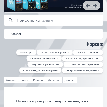
Каталог
Форсаж
Редукторы
Резаки газокислородные
Горелки сварочные
Горелки газовоздушные
Затворы предохранительные
Регуляторы расхода газа
Устройства газосбережения
Комплекты для сварки и резки
Быстросъемные соединители
Фильтр
Новые
Рейтинг
Дешевле
Дороже
По вашему запросу товаров не найдено...